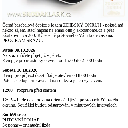
Černá basebalová čepice s logem ZDIBSKÝ OKRUH - p
okud má
někdo zájem, stačí napsat na email olin@skodahome.cz a přes
zásilkovnu za 200,-Kč včetně poštovného Vám bude zaslána.
PROGRAM SRAZU:
Pátek 09.10.2026
Na sraz můžete přijet již v pátek.
Kemp je pro účastníky otevřen od 15.00 do 21.00 hodin.
Sobota 10.10.2026
Kemp pro příjezd účastníků je otevřen od 8.00 hodin
Poté následuje příprava aut na soutěž a jejich vystavení.
12:00 – rozprava před startem
12:15 – bude odstartována orientační jízda po stopách Zdibského
okruhu. Soutěžící budou odstartováni v minutových intervalech.
Soutěží se o:
PUTOVNÍ POHÁR
3x pohár – orientační jízda