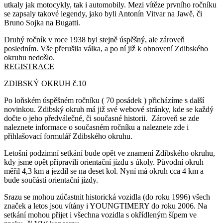
utkaly jak motocykly, tak i automobily. Mezi vítěze prvního ročníku
se zapsaly takové legendy, jako byli Antonín Vitvar na Jawě, či
Bruno Sojka na Bugatti.
Druhý ročník v roce 1938 byl stejně úspěšný, ale zároveň
posledním. Vše přerušila válka, a po ní již k obnovení Zdibského
okruhu nedošlo.
REGISTRACE
ZDIBSKÝ OKRUH č.10
Po loňském úspěšném ročníku ( 70 posádek ) přicházíme s další
novinkou. Zdibský okruh má již své webové stránky, kde se každý
dočte o jeho předválečné, či současné historii. Zároveň se zde
naleznete informace o současném ročníku a naleznete zde i
přihlašovací formulář Zdibského okruhu.
Letošní podzimní setkání bude opět ve znamení Zdibského okruhu,
kdy jsme opět připravili orientační jízdu s úkoly. Původní okruh
měřil 4,3 km a jezdil se na deset kol. Nyní má okruh cca 4 km a
bude součástí orientační jízdy.
Srazu se mohou zúčastnit historická vozidla (do roku 1996) všech
značek a letos jsou vítány i YOUNGTIMERY do roku 2006. Na
setkání mohou přijet i všechna vozidla s okřídleným šípem ve