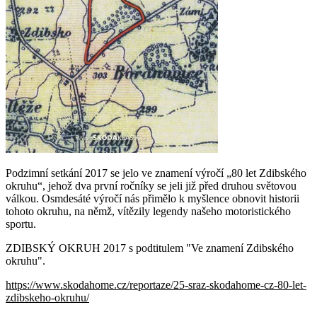
Podzimní setkání 2017 se jelo ve znamení výročí „80 let Zdibského
okruhu“, jehož dva první ročníky se jeli již před druhou světovou
válkou. Osmdesáté výročí nás přimělo k myšlence obnovit historii
tohoto okruhu, na němž, vítězily legendy našeho motoristického
sportu.
ZDIBSKÝ OKRUH 2017 s podtitulem "Ve znamení Zdibského
okruhu".
https://www.skodahome.cz/reportaze/25-sraz-skodahome-cz-80-let-
zdibskeho-okruhu/